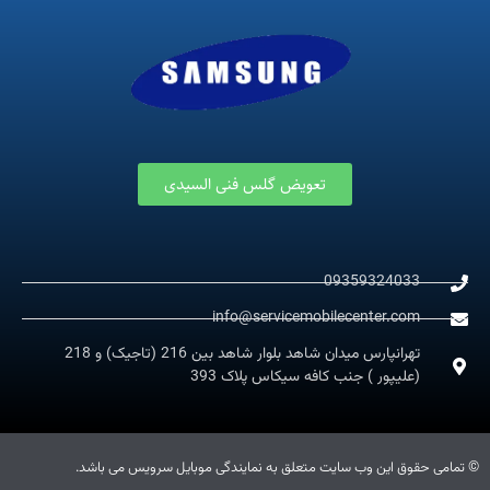
تعویض گلس فنی السیدی
09359324033
info@servicemobilecenter.com
تهرانپارس میدان شاهد بلوار شاهد بین 216 (تاجیک) و 218
(علیپور ) جنب کافه سیکاس پلاک 393
© تمامی حقوق این وب سایت متعلق به نمایندگی موبایل سرویس می باشد.