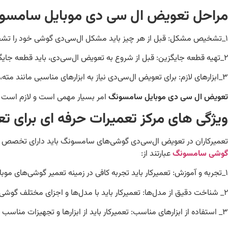
مراحل تعویض ال سی دی موبایل سامسو
۱_تشخیص مشکل: قبل از هر چیز باید مشکل ال‌سی‌دی گوشی خود را تشخیص دهید. اگر ال‌سی‌دی شکسته، ترک خورده یا عدم نمایش تصویر دارد، احتمالاً نیاز به تعویض دارد.
۲_تهیه قطعه جایگزین: قبل از شروع به تعویض ال‌سی‌دی، باید قطعه جایگزین (نمایشگر جدید) را تهیه کنید. اطمینان حاصل کنید که قطعه جایگزین با مدل و نوع گوشی شما سازگار است.
۳_ابزارهای لازم: برای تعویض ال‌سی‌دی نیاز به ابزارهای مناسبی مانند مته، پیچ گوشتی، دستکش و …
تعویض ال سی دی موبایل سامسونگ
امر بسیار مهمی است و لازم است مو
ویژگی های مرکز تعمیرات حرفه ای برای
تعمیرکاران در تعویض ال‌سی‌دی گوشی‌های سامسونگ باید دارای تخصص و مهار
گوشی سامسونگ
عبارتند از:
۱_تجربه و آموزش: تعمیرکار باید تجربه کافی در زمینه تعمیر گوشی‌های موبایل داشته باشد و آموزش‌های لازم را دریافت کرده باشد.
۲_ شناخت دقیق از مدل‌ها: تعمیرکار باید با مدل‌ها و اجزای مختلف گوشی‌های سامسونگ آشنا باشد تا بتواند به درستی ال‌سی‌دی را تعویض کند.
۳_ استفاده از ابزارهای مناسب: تعمیرکار باید از ابزارها و تجهیزات مناسب برای تعویض ال‌سی‌دی استفاده کند تا خرابی بیشتری ایجاد نشود.